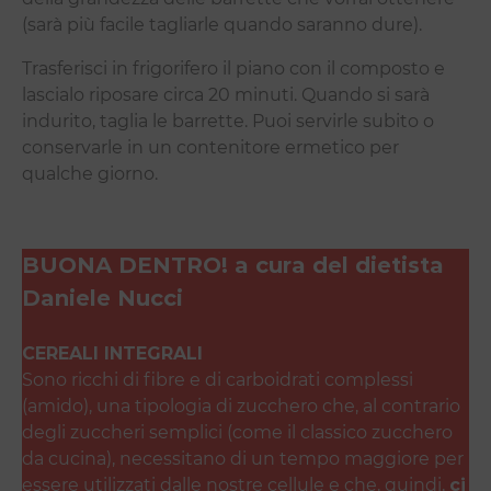
(sarà più facile tagliarle quando saranno dure).
Trasferisci in frigorifero il piano con il composto e
lascialo riposare circa 20 minuti. Quando si sarà
indurito, taglia le barrette. Puoi servirle subito o
conservarle in un contenitore ermetico per
qualche giorno.
BUONA DENTRO! a cura del dietista
Daniele Nucci
CEREALI INTEGRALI
Sono ricchi di fibre e di carboidrati complessi
(amido), una tipologia di zucchero che, al contrario
degli zuccheri semplici (come il classico zucchero
da cucina), necessitano di un tempo maggiore per
essere utilizzati dalle nostre cellule e che, quindi,
ci