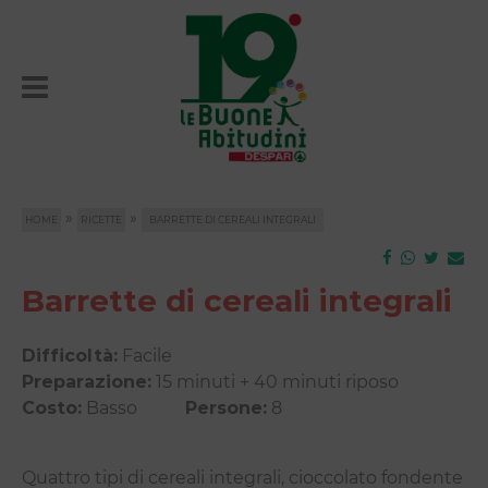
»
»
HOME
RICETTE
BARRETTE DI CEREALI INTEGRALI
Barrette di cereali integrali
Difficoltà:
Facile
Preparazione:
15 minuti + 40 minuti riposo
Costo:
Basso
Persone:
8
Quattro tipi di cereali integrali, cioccolato fondente