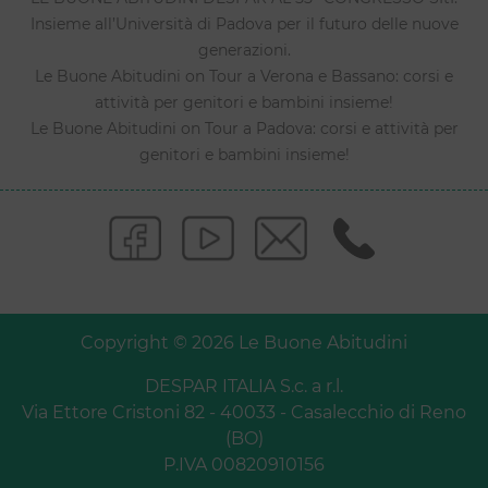
Insieme all’Università di Padova per il futuro delle nuove
generazioni.
Le Buone Abitudini on Tour a Verona e Bassano: corsi e
attività per genitori e bambini insieme!
Le Buone Abitudini on Tour a Padova: corsi e attività per
genitori e bambini insieme!
Copyright © 2026 Le Buone Abitudini
DESPAR ITALIA S.c. a r.l.
Via Ettore Cristoni 82 - 40033 - Casalecchio di Reno
(BO)
P.IVA 00820910156