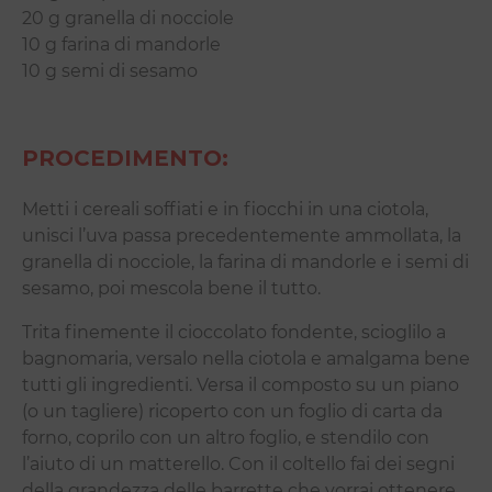
20 g granella di nocciole
10 g farina di mandorle
10 g semi di sesamo
PROCEDIMENTO:
Metti i cereali soffiati e in fiocchi in una ciotola,
unisci l’uva passa precedentemente ammollata, la
granella di nocciole, la farina di mandorle e i semi di
sesamo, poi mescola bene il tutto.
Trita finemente il cioccolato fondente, scioglilo a
bagnomaria, versalo nella ciotola e amalgama bene
tutti gli ingredienti. Versa il composto su un piano
(o un tagliere) ricoperto con un foglio di carta da
forno, coprilo con un altro foglio, e stendilo con
l’aiuto di un matterello. Con il coltello fai dei segni
della grandezza delle barrette che vorrai ottenere