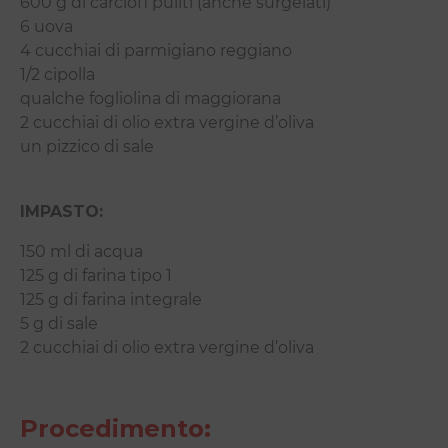
600 g di carciofi puliti (anche surgelati)
6 uova
4 cucchiai di parmigiano reggiano
1/2 cipolla
qualche fogliolina di maggiorana
2 cucchiai di olio extra vergine d’oliva
un pizzico di sale
IMPASTO:
150 ml di acqua
125 g di farina tipo 1
125 g di farina integrale
5 g di sale
2 cucchiai di olio extra vergine d’oliva
Procedimento: