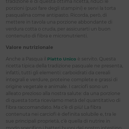
tradizione e di questa ottima ricetta, riduci le
porzioni (puoi fare degli stampini) e servi la torta
pasqualina come antipasto. Ricorda, però, di
mettere in tavola una porzione abbondante di
verdura cotta o cruda, per assicurarti un buon
contenuto di fibra e micronutrienti.
Valore nutrizionale
Anche a Pasqua il
Piatto Unico
è servito. Questa
ricetta tipica della tradizione pasquale ne presenta,
infatti, tutti gli elementi: carboidrati da cereali
integrali e verdure, proteine complete e grassi di
origine vegetale e animale. I carciofi sono un
alleato prezioso alla nostra salute: da una porzione
di questa torta riceviamo metà del quantitativo di
fibra raccomandato. Ma c’è di più! La fibra
contenuta nei carciofi è definita solubile e, tra le
sue principali proprietà, c’è quella di nutrire in
modo specifico i batteri buoni del nostro intestino,