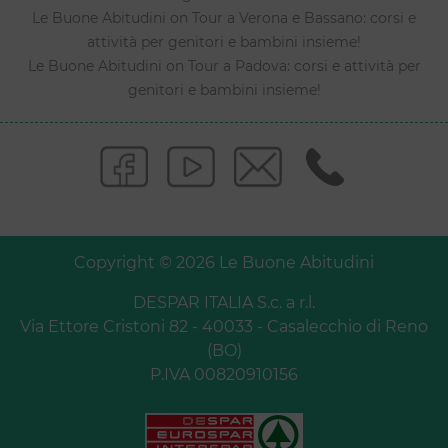
Le Buone Abitudini on Tour a Verona e Bassano: corsi e
attività per genitori e bambini insieme!
Le Buone Abitudini on Tour a Padova: corsi e attività per
genitori e bambini insieme!
Copyright © 2026 Le Buone Abitudini
DESPAR ITALIA S.c. a r.l.
Via Ettore Cristoni 82 - 40033 - Casalecchio di Reno
(BO)
P.IVA 00820910156