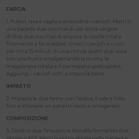
FARCIA
1. Pulisci, lava e taglia a striscioline i carciofi. Metti in
una padella due cucchiai di olio extra vergine
d’oliva, due cucchiai di acqua e la cipolla tritata
finemente e fai scaldare. Unisci i carciofi e cuoci
per circa 15 minuti. In una ciotola sbatti due uova
con una frusta amalgamando la ricotta, la
maggiorana tritata e il parmigiano grattugiato.
Aggiungi i carciofi cotti e mescola bene.
IMPASTO
2. Impasta le due farine con l’acqua, il sale e l’olio,
fino a ottenere un panetto liscio e omogeneo.
COMPOSIZIONE
3. Dividi in due l’impasto e stendilo formando due
sfoglie sottili. Metti la prima sfoglia nella tortiera e