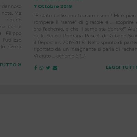
a dannoso
7 Ottobre 2019
e nota. Ma
“È stato bellissimo toccare i semi! Mi è piac
ridurlo
rompere il “seme” di girasole e … scoprire 
orse non è
era l’achenio, e che il seme sta dentro!” Al
a Filippo
della Scuola Primaria Pascoli di Rubano Sca
’utilizzo
il Report a.s. 2017-2018 Nello spunto di part
rlo senza
riportato da un insegnante si parla di “achen
Vi aiuto … achenio è […]
»
 TUTTO
LEGGI TUT