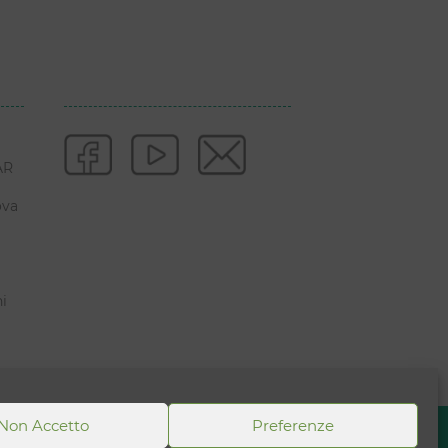
AR
ova
ni
Non Accetto
Preferenze