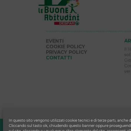
AR
EVENTI
COOKIE POLICY
Il 
PRIVACY POLICY
sot
CONTATTI
Gio
Com
ver
In questo sito vengono utilizzati cookie tecnici e di terze parti, anche d
Copyright © 2026 Le Buone Abitudi
Cliccando sul tasto ok, chiudendo questo banner oppure proseguendo
sul sito, cliccando su qualunque altro elemento del sito, acconsenti all