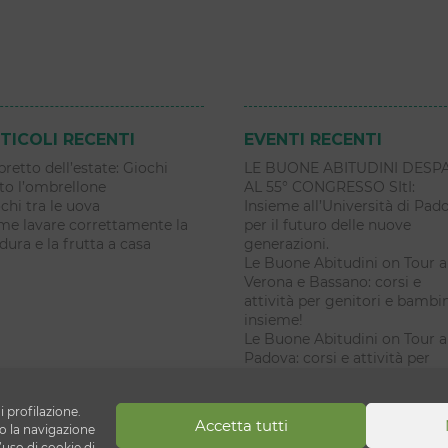
TICOLI RECENTI
EVENTI RECENTI
libretto dell’estate: Giochi
LE BUONE ABITUDINI DESP
to l’ombrellone
AL 55° CONGRESSO SItI:
chi tra le uova
Insieme all’Università di Pad
e lavare correttamente la
per il futuro delle nuove
dura e la frutta a casa
generazioni.
Le Buone Abitudini on Tour a
Verona e Bassano: corsi e
attività per genitori e bambi
insieme!
Le Buone Abitudini on Tour a
Padova: corsi e attività per
genitori e bambini insieme!
i profilazione.
Accetta tutti
ni
 la navigazione
’uso di cookie di