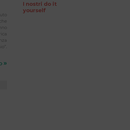
I nostri do it
yourself
iuto
che
unno
rica
enza
io”.
»
TO