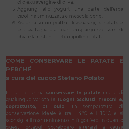
olio extravergine di oliva.
Aggiungi allo yogurt una parte dell’erba
cipollina sminuzzata e mescola bene.
Sistema su un piatto gli asparagi, le patate e
le uova tagliate a quarti, cospargi con i semi di
chia e la restante erba cipollina tritata.
COME CONSERVARE LE PATATE E
PERCHÉ
a cura del cuoco Stefano Polato
È buona norma
conservare le patate
crude di
qualunque varietà
in luoghi asciutti, freschi e,
soprattutto, al buio
. La temperatura di
conservazione ideale è tra i 4°C e i 10°C e si
sconsiglia il mantenimento in frigorifero, in quanto
questi ortaggi potrebbero alterarsi a causa