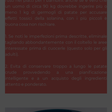
l’uso nei piatti per i bambini: anche se è vero che
un uomo di circa 90 kg dovrebbe ingerire più o
meno 1 kg di germogli di patate per accusare
effetti tossici della solanina, con i più piccoli è
buona cosa non rischiare.
1. Se noti le imperfezioni prima descritte, eliminale
tagliando abbondantemente con il coltello le aree
interessate prima di cuocerle (questo solo per gli
adulti).
2. Evita di conservare troppo a lungo le patate
crude provvedendo a una pianificazione
intelligente e a un acquisto degli ingredienti
attento e ponderato.