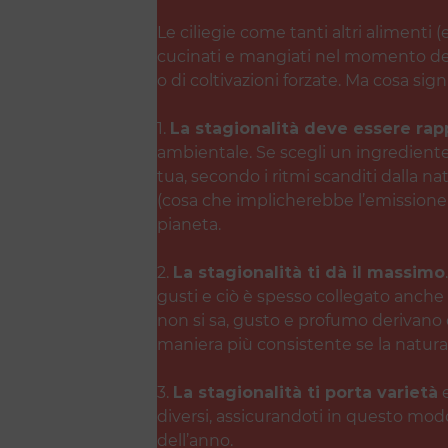
Le ciliegie come tanti altri alimenti 
cucinati e mangiati nel momento del
o di coltivazioni forzate. Ma cosa sig
1.
La stagionalità deve essere rapp
ambientale. Se scegli un ingrediente
tua, secondo i ritmi scanditi dalla na
(cosa che implicherebbe l’emissione 
pianeta.
2.
La stagionalità ti dà il massimo
gusti e ciò è spesso collegato anche a
non si sa, gusto e profumo derivano d
maniera più consistente se la natura 
3.
La stagionalità ti porta varietà
e
diversi, assicurandoti in questo modo
dell’anno.