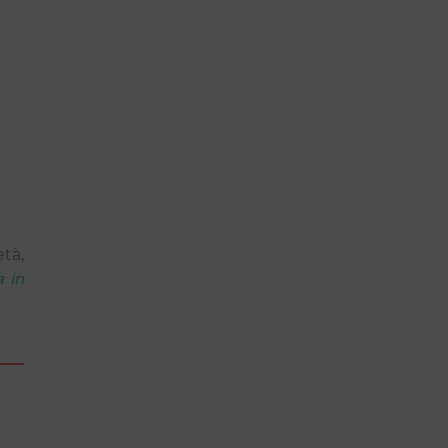
tà,
a in