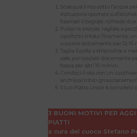
Sciacqua il riso sotto l’acqua p
indicazioni riportate sull’etichet
basmati integrale, richiede due 
Pulisci le bietole, tagliale a pe
cipollotto tritato finemente, un 
cuocere dolcemente per 12-15 
Taglia il pollo a striscioline e m
sale, poi rosolalo dolcemente pe
bassa per altri 10 minuti.
Condisci il riso con un cucchiaio d
anch’essi tritati grossolanament
Il tuo Piatto Unico è completo e
3 BUONI MOTIVI PER AGG
PIATTI
a cura del cuoco Stefano P