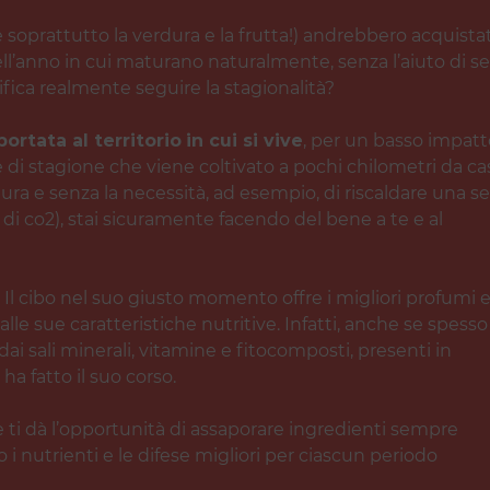
(e soprattutto la verdura e la frutta!) andrebbero acquistat
l’anno in cui maturano naturalmente, senza l’aiuto di se
nifica realmente seguire la stagionalità?
ortata al territorio
in cui si vive
, per un basso impatt
 di stagione che viene coltivato a pochi chilometri da ca
tura e senza la necessità, ad esempio, di riscaldare una se
di co2), stai sicuramente facendo del bene a te e al
. Il cibo nel suo giusto momento offre i migliori profumi 
lle sue caratteristiche nutritive. Infatti, anche se spesso
ai sali minerali, vitamine e fitocomposti, presenti in
ha fatto il suo corso.
 ti dà l’opportunità di assaporare ingredienti sempre
 i nutrienti e le difese migliori per ciascun periodo