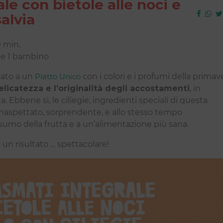
le con bietole alle noci e
salvia
 min.
i e 1 bambino
sato a un
Piatto Unico
con i colori e i profumi della primav
delicatezza e l’originalità degli accostamenti
, in
a. Ebbene sì, le ciliegie, ingredienti speciali di questa
 inaspettato, sorprendente, e allo stesso tempo
nsumo della frutta e a un’alimentazione più sana.
 un risultato … spettacolare!