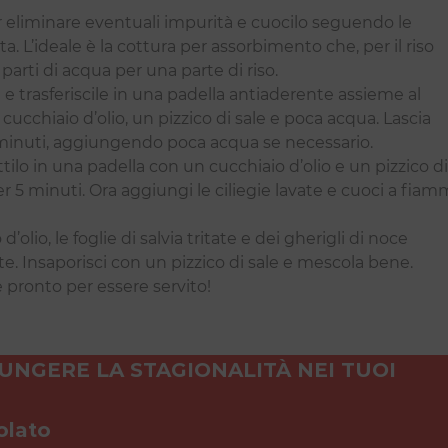
er eliminare eventuali impurità e cuocilo seguendo le
ta. L’ideale è la cottura per assorbimento che, per il riso
parti di acqua per una parte di riso.
zzi e trasferiscile in una padella antiaderente assieme al
cucchiaio d’olio, un pizzico di sale e poca acqua. Lascia
minuti, aggiungendo poca acqua se necessario.
ettilo in una padella con un cucchiaio d’olio e un pizzico di
r 5 minuti. Ora aggiungi le ciliegie lavate e cuoci a fia
’olio, le foglie di salvia tritate e dei gherigli di noce
e. Insaporisci con un pizzico di sale e mescola bene.
 pronto per essere servito!
IUNGERE LA STAGIONALITÀ NEI TUOI
olato